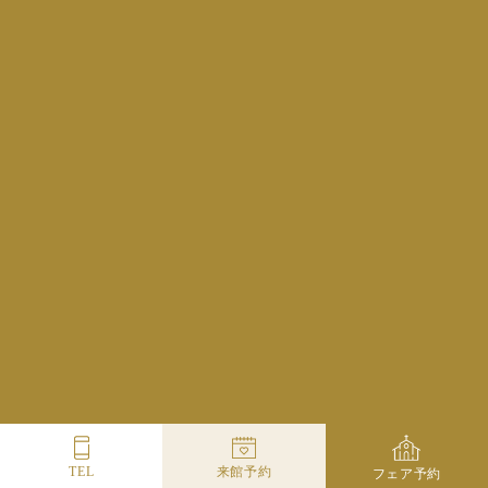
火・水曜定休
Access
Contact
スカイレストラン
鉄板焼 葵
宴会・会議場
ヴォーシエル
TEL
来館予約
フェア予約