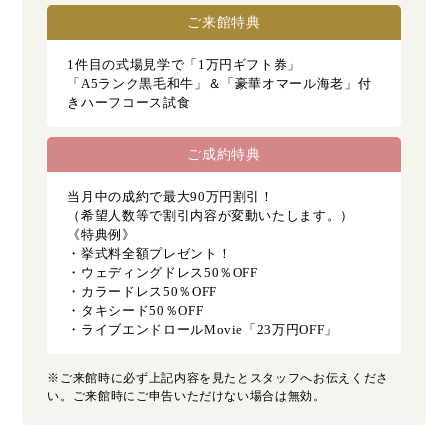
ご来館特典
1件目の式場見学で「1万円ギフト券」
「A5ランク黒毛和牛」＆「豪華オマール海老」付
きハーフコース試食
ご成約特典
当月中の成約で最大90万円割引！
（希望人数等で割引内容が変動いたします。）
《特典例》
・挙式料全額プレゼント！
・ウェディングドレス50％OFF
・カラードレス50％OFF
・タキシード50％OFF
・ライブエンドロールMovie「23万円OFF」
※ご来館時に必ず上記内容を見たとスタッフへお伝えくださ
い。ご来館時にご申告いただけない場合は無効。