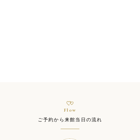
TOKAIグループ
静岡の花嫁様に愛され続けて
75年以上のTOKAIグループ。
3500組の結婚式実績をもち、
経験豊富なプロがふたりの結
婚式を当日まで手厚くサポー
ト！
Flow
ご予約から来館当日の流れ