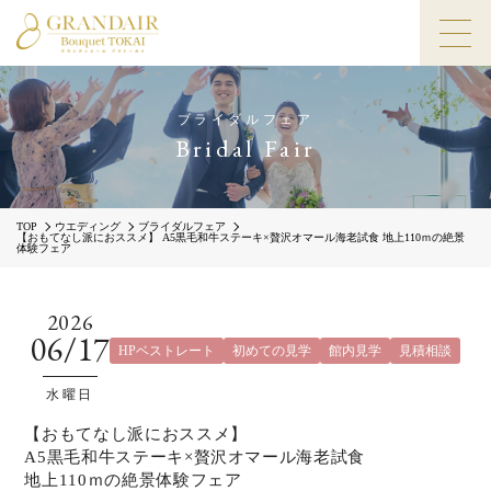
ブライダルフェア
Bridal Fair
TOP
ウエディング
ブライダルフェア
【おもてなし派におススメ】 A5黒毛和牛ステーキ×贅沢オマール海老試食 地上110ｍの絶景
体験フェア
2026
06/17
HPベストレート
初めての見学
館内見学
見積相談
水曜日
【おもてなし派におススメ】
A5黒毛和牛ステーキ×贅沢オマール海老試食
地上110ｍの絶景体験フェア