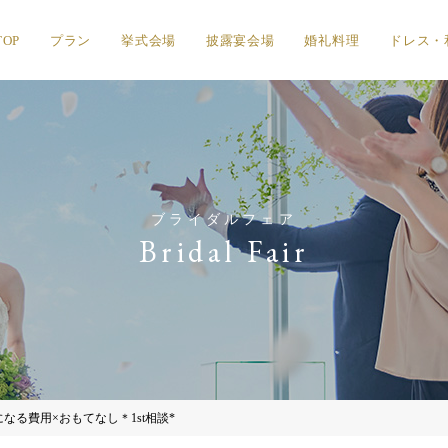
TOP
プラン
挙式会場
披露宴会場
婚礼料理
ドレス・
ブライダルフェア
Bridal Fair
なる費用×おもてなし＊1st相談*