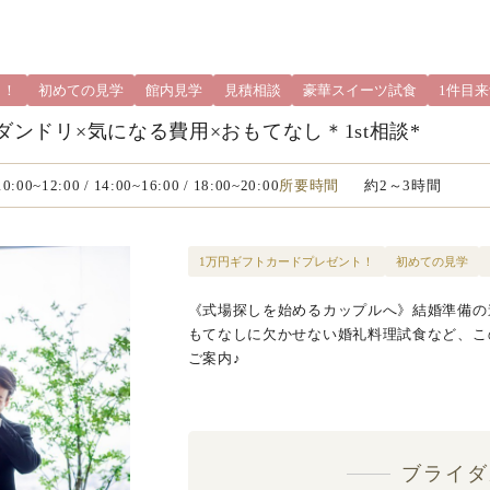
ト！
初めての見学
館内見学
見積相談
豪華スイーツ試食
1件目
ダンドリ×気になる費用×おもてなし＊1st相談*
 10:00~12:00
/ 14:00~16:00
/ 18:00~20:00
所要時間
約2～3時間
1万円ギフトカードプレゼント！
初めての見学
《式場探しを始めるカップルへ》結婚準備の
もてなしに欠かせない婚礼料理試食など、こ
ご案内♪
ブライダ