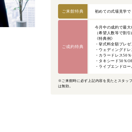
ご来館特典
初めての式場見学で
今月中の成約で最大
（希望人数等で割引
《特典例》
・挙式料全額プレゼ
ご成約特典
・ウェディングドレス
・カラードレス50％
・タキシード50％O
・ライブエンドロールM
※ご来館時に必ず上記内容を見たとスタッ
は無効。