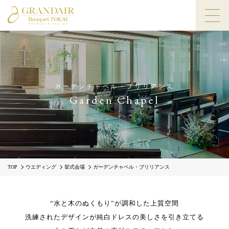
ガーデンチャペル・ブリリアンス
Garden Chapel
TOP
ウエディング
挙式会場
ガーデンチャペル・ブリリアンス
“水と木のぬくもり”が調和した上質空間
洗練されたデザインが
純白ドレスの美しさを引き立てる