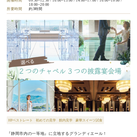
開催時間
09:30~12:30
/ 10:00~13:00
/ 14:00~17:00
/ 16:00~19:00
/
18:00~20:00
所要時間
約3時間
HPベストレート
初めての見学
館内見学
豪華スイーツ試食
『静岡市内の一等地』に立地するグランディエール！