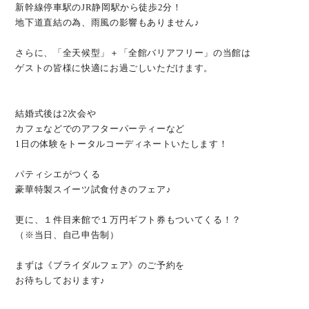
新幹線停車駅のJR静岡駅から徒歩2分！
地下道直結の為、雨風の影響もありません♪
さらに、「全天候型」＋「全館バリアフリー」の当館は
ゲストの皆様に快適にお過ごしいただけます。
結婚式後は2次会や
カフェなどでのアフターパーティーなど
1日の体験をトータルコーディネートいたします！
パティシエがつくる
豪華特製スイーツ試食付きのフェア♪
更に、１件目来館で１万円ギフト券もついてくる！？
（※当日、自己申告制）
まずは《ブライダルフェア》のご予約を
お待ちしております♪