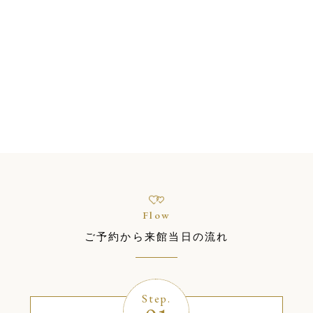
静岡駅前の式場、静岡駅前の
宿泊提携ホテルだからご遠方
のお客様に安心してお越しい
ただける環境が整っておりま
す。 さらに、「特別価格」で
ご案内が可能ですので、おふ
たりのご負担を軽減いたしま
す！
Flow
ご予約から来館当日の流れ
Step.