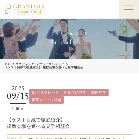
ブライダルフェア
Bridal Fair
TOP
ウエディング
ブライダルフェア
【ゲスト目線で徹底紹介】 複数会場を選べる見学相談会
2025
09/15
HPベストレート
初めての見学
館内見学
豪華スイーツ試食
月曜日
【ゲスト目線で徹底紹介】
複数会場を選べる見学相談会