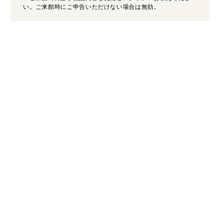
い。ご来館時にご申告いただけない場合は無効。
Select Fair Date
開催日を選択
2026
8
月
SUN
MON
TUE
WED
THU
FRI
SAT
SUN
MON