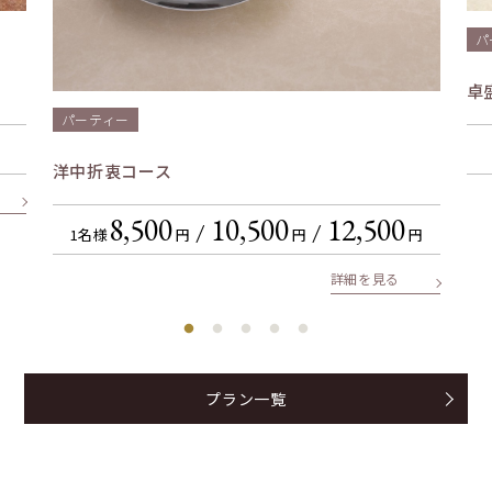
ール様協賛！キンキンドライをお楽しみくださ
い！）
パ
②ショーのみ ￥10,000（税金・サービス
料込）
卓
お申込み・お問い合わせは、下記お問い合わせフォ
パーティー
ームよりご連絡ください。
※ご購入希望枚数・希望時間は、「ご希望・ご質
円
洋中折衷コース
問」欄にご記入をお願い致します。
メルマガよりお申し込みのお客様
ＴＬＣ番
8,500
10,500
12,500
1名様
円
円
円
号又はＴＬＣＷＡＯＮ番号を「ご希望・ご質
問」欄にご記入をお願いいたします。
詳細を見る
プラン一覧