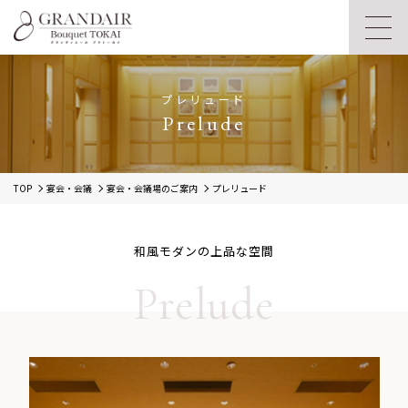
プレリュード
Prelude
TOP
宴会・会議
宴会・会議場のご案内
プレリュード
和風モダンの上品な空間
Prelude