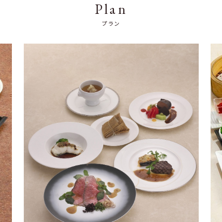
Plan
2026年8月10日(月)
【公演スケジュール（ディナー 2部制）】
プラン
1部
ショーの
2部
み
受付
16:00
17:40
食事
16:20〜
―
19:10〜
17:50
20:40
ショー
18:00〜19:00
【
場所
】
4階 シンフォニー
全席指定席（御席のご指定はできません）
【
料金
】
①
ディナーつき
￥13,000
（税金・サービス
料込）
フレンチ料理＋フリードリンク
（アサヒビ