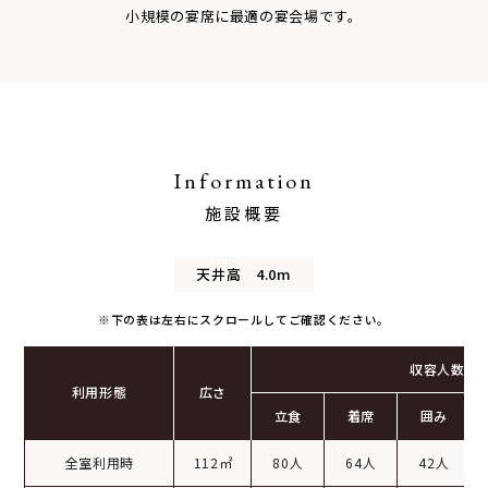
小規模の宴席に最適の宴会場です。
Information
施設概要
天井高 4.0m
※下の表は左右にスクロールしてご確認ください。
収容人数
利用形態
広さ
立食
着席
囲み
全室利用時
112㎡
80人
64人
42人