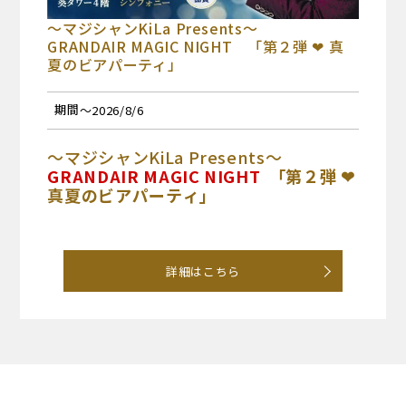
～マジシャンKiLa Presents～
GRANDAIR MAGIC NIGHT 「第２弾 ❤ 真
夏のビアパーティ」
期間
～2026/8/6
～マジシャンKiLa Presents～
GRANDAIR MAGIC NIGHT
「第２弾 ❤
真夏のビアパーティ」
世界が注目するマジシャンKiLa。
観客の心を読み解く演出で、国内外から高い評価を
受ける。
詳細はこちら
テレビや映画でも活躍し、昨年公開された映画『ブ
ラックショーマン』ではマジック監修を担当。
“人間の不思議”を軸に、驚きだけでなく「何かを感
じる」マジックを追求する。
今夜、その世界観をご
堪能ください。
【
日時
】