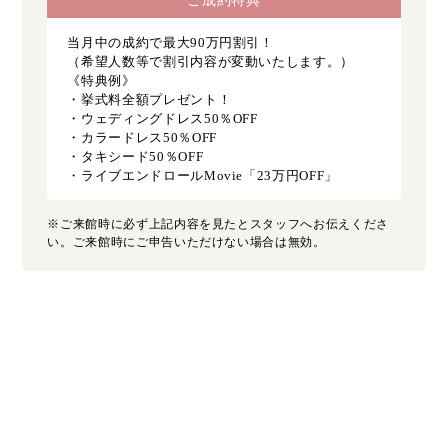
ご成約特典
当月中の成約で最大90万円割引！
（希望人数等で割引内容が変動いたします。）
《特典例》
・挙式料全額プレゼント！
・ウェディングドレス50％OFF
・カラードレス50％OFF
・タキシード50％OFF
・ライブエンドロールMovie「23万円OFF」
※ご来館時に必ず上記内容を見たとスタッフへお伝えくださ
い。ご来館時にご申告いただけない場合は無効。
Select Fair Date