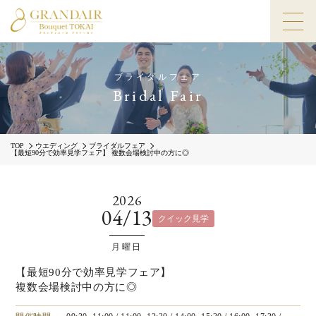
ブライダルフェア
Bridal Fair
TOP
ウエディング
ブライダルフェア
【最短90分で効率見学フェア】 複数会場検討中の方に◎
2026
04/13
クイック見学
月曜日
【最短90分で効率見学フェア】
複数会場検討中の方に◎