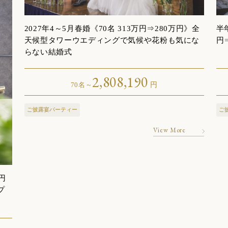
2027年4～5月春婚《70名 313万円⇒280万円》全
半
天候型タワーウエディングで気候や花粉も気にな
円
らない結婚式
2,808,190
70名～
円
ご披露宴パーティー
ご
View More
円
プ