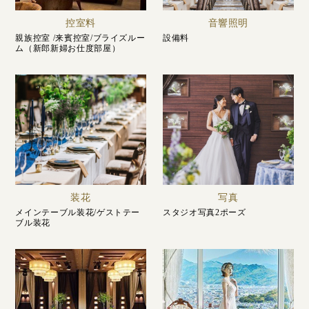
控室料
音響照明
親族控室 /来賓控室/ブライズルー
設備料
ム（新郎新婦お仕度部屋）
装花
写真
メインテーブル装花/ゲストテー
スタジオ写真2ポーズ
ブル装花