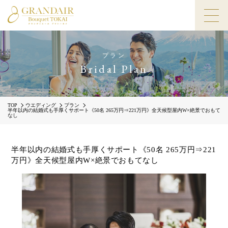
プラン
Bridal Plan
TOP
ウエディング
プラン
半年以内の結婚式も手厚くサポート《50名 265万円⇒221万円》全天候型屋内W×絶景でおもて
なし
半年以内の結婚式も手厚くサポート《50名 265万円⇒221
万円》全天候型屋内W×絶景でおもてなし