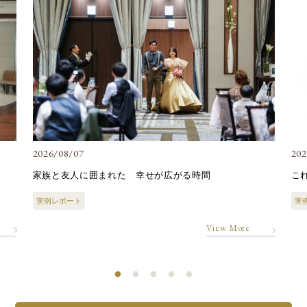
2026/08/07
202
家族と友人に囲まれた 幸せが広がる時間
こ
実例レポート
実
View More