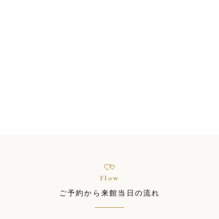
静岡駅前の式場、静岡駅前の
宿泊提携ホテルだからご遠方
TOKAIグループ
のお客様に安心してお越しい
ただける環境が整っておりま
す。 さらに、「特別価格」で
静岡の花嫁様に愛され続けて
ご案内が可能ですので、おふ
75年以上のTOKAIグループ。
たりのご負担を軽減いたしま
3500組の結婚式実績をもち、
す！
経験豊富なプロがふたりの結
婚式を当日まで手厚くサポー
ト！
Flow
ご予約から来館当日の流れ