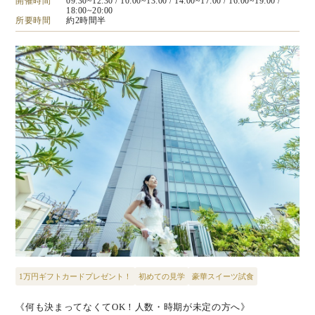
開催時間
09:30~12:30
/ 10:00~13:00
/ 14:00~17:00
/ 16:00~19:00
/
18:00~20:00
所要時間
約2時間半
1万円ギフトカードプレゼント！
初めての見学
豪華スイーツ試食
《何も決まってなくてOK！人数・時期が未定の方へ》