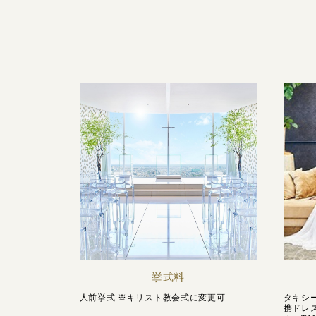
挙式料
人前挙式 ※キリスト教会式に変更可
タキシー
携ドレ