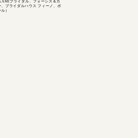
KAMIブライダル、フォーシス＆カ
ー、ブライダルハウス フィーノ、ボ
ール）