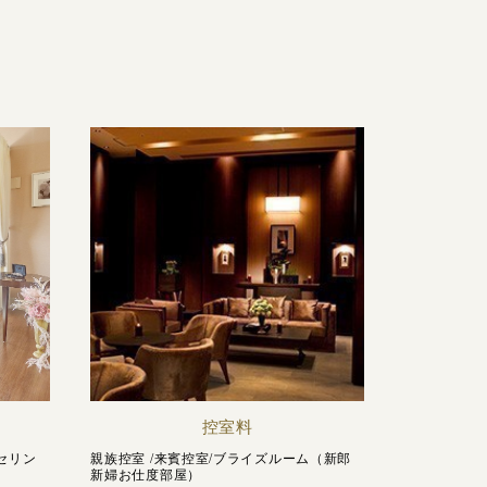
控室料
セリン
親族控室 /来賓控室/ブライズルーム（新郎
新婦お仕度部屋）