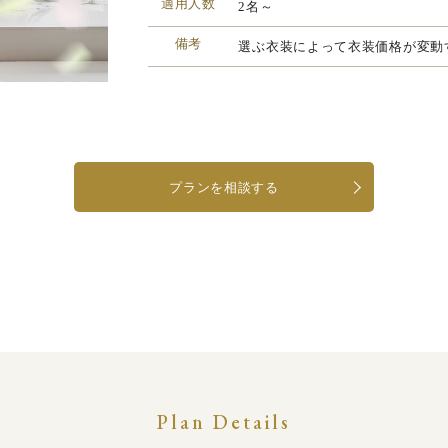
適用人数
2名～
備考
選ぶ衣装によって衣装価格が変動
プランを相談する
Plan Details