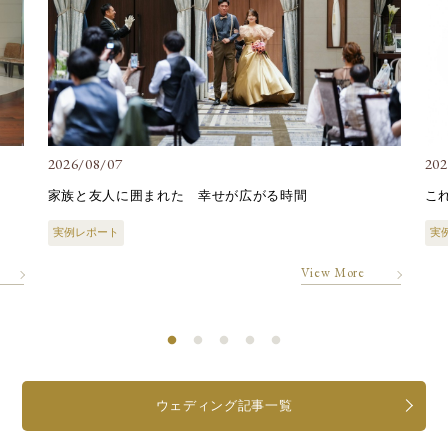
2026/08/07
202
家族と友人に囲まれた 幸せが広がる時間
こ
実例レポート
実
View More
ウェディング記事一覧