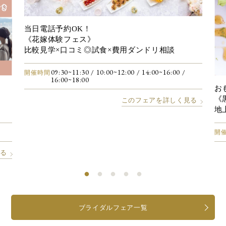
当日電話予約OK！
《花嫁体験フェス》
比較見学×口コミ◎試食×費用ダンドリ相談
09:30~11:30
/ 10:00~12:00
/ 14:00~16:00
/
開催時間
16:00~18:00
お
《
このフェアを詳しく見る
地
開
見る
ブライダルフェア一覧