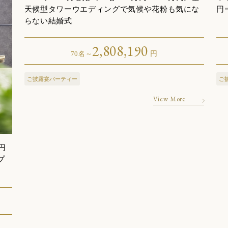
天候型タワーウエディングで気候や花粉も気にな
円
らない結婚式
2,808,190
70名～
円
ご披露宴パーティー
ご
View More
円
プ