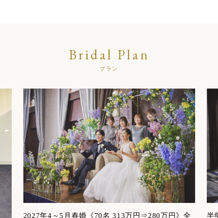
Bridal Plan
プラン
2027年4～5月春婚《70名 313万円⇒280万円》全
半