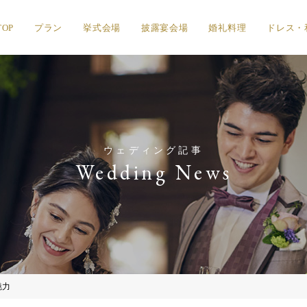
TOP
プラン
挙式会場
披露宴会場
婚礼料理
ドレス・
ウェディング記事
Wedding News
魅力